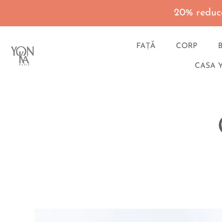
20% reduce
FAȚĂ
CORP
CASA 
Du-
te
la
continut