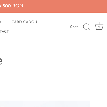
 la 500 RON
A
CARD CADOU
Cont
0
TACT
e