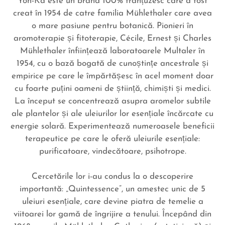
Yon-Ka este un brand 100% franțuzesc care a fost
creat în 1954 de catre familia Mühlethaler care avea
o mare pasiune pentru botanică. Pionieri în
aromoterapie și fitoterapie, Cécile, Ernest și Charles
Mühlethaler înființează laboratoarele Multaler în
1954, cu o bază bogată de cunoștințe ancestrale și
empirice pe care le împărtășesc în acel moment doar
cu foarte puțini oameni de știință, chimiști și medici.
La început se concentrează asupra aromelor subtile
ale plantelor și ale uleiurilor lor esențiale încărcate cu
energie solară. Experimentează numeroasele beneficii
terapeutice pe care le oferă uleiurile esențiale:
purificatoare, vindecătoare, psihotrope.
Cercetările lor i-au condus la o descoperire
importantă: „Quintessence”, un amestec unic de 5
uleiuri esențiale, care devine piatra de temelie a
viitoarei lor gamă de îngrijire a tenului. Începând din