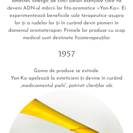
amestec sinergic de cinci uleiuri esențiale care va
deveni ADN-ul mărcii lor fito-aromatice «Yon-Ka». Ei
experimentează beneficiile sale terapeutice asupra
lor și a rudelor lor și în curând devin pionieri în
domeniul aromoterapiei. Primele lor produse cu scop
medical sunt destinate fizioterapeuților.
1957
Gama de produse se extinde.
Yon-Ka apelează la esteticieni și devine în curând
„medicamentul pielii”, potrivit clienților săi.