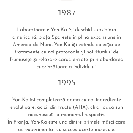
1987
Laboratoarele Yon-Ka își deschid subsidiara
americană; piața Spa este în plină expansiune în
America de Nord. Yon-Ka își extinde colecția de
tratamente cu noi protocoale și noi ritualuri de
frumusețe și relaxare caracterizate prin abordarea
cuprinzătoare a individului.
1995
Yon-Ka își completează gama cu noi ingrediente
revoluțioare: acizii din fructe (AHA), chiar dacă sunt
necunoscuți la momentul respectiv.
În Franța, Yon-Ka este una dintre primele mărci care
au experimentat cu succes aceste molecule.