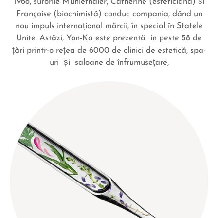
1968, surorile Mühlethaler, Catherine (estetician
ă
) și
Françoise (biochimistă) conduc compania, dând un
nou impuls internațional mărcii, în special în Statele
Unite. Astăzi, Yon-Ka este prezent
ă
în peste 58 de
țări printr-o re
ț
ea de 6000 de clinici de estetic
ă,
spa-
uri și saloane de înfrumusețare,