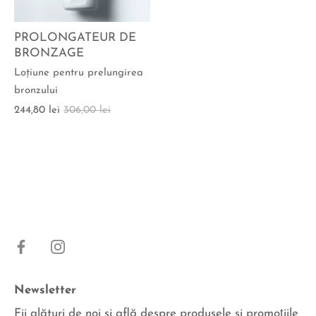
PROLONGATEUR DE
BRONZAGE
Loţiune pentru prelungirea
bronzului
244,80 lei
306,00 lei
Newsletter
Fii alături de noi şi află despre produsele şi promoțiile