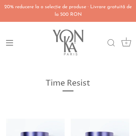
20% reducere la o selecţie de produse · Livrare gratuită de
la 500 RON
0
Du-
te
Time Resist
la
continut