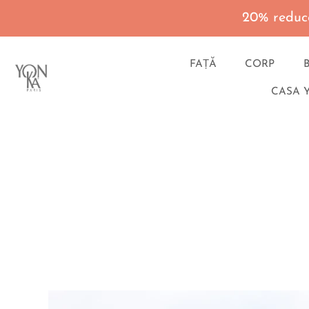
20% reduce
FAȚĂ
CORP
CASA 
Du-
te
la
continut