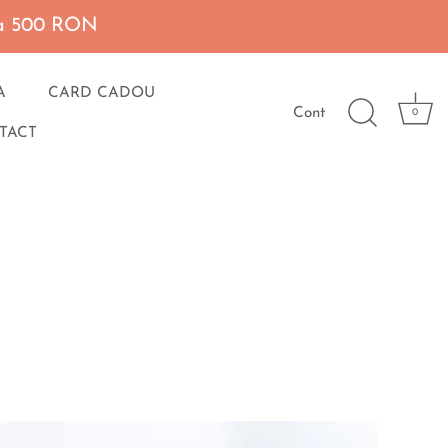
 la 500 RON
A
CARD CADOU
Cont
0
TACT
NU ESTE IN STOC
NU ESTE IN STOC
NU ESTE IN STOC