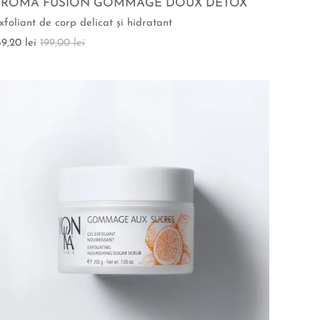
AROMA FUSION GOMMAGE DOUX DETOX
xfoliant de corp delicat şi hidratant
59,20 lei
199,00 lei
NU ESTE IN STOC
NU ESTE IN STOC
NU ESTE IN STOC