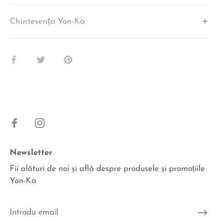
Chintesența Yon-Ka
Share
Share
Pin
pe
pe
pe
Facebook
Twitter
Pinterest
Newsletter
Fii alături de noi şi află despre produsele şi promoțiile
Yon-Ka