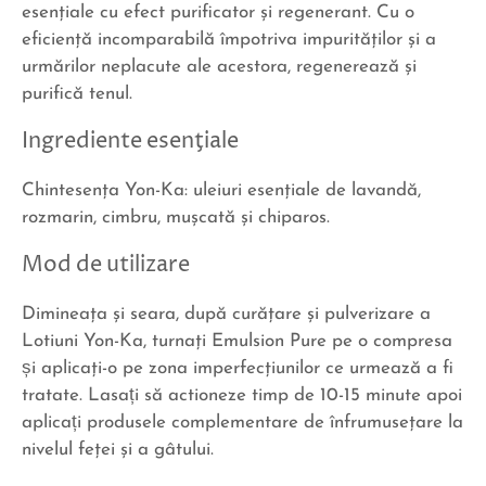
esenţiale cu efect purificator şi regenerant. Cu o
eficienţă incomparabilă împotriva impurităţilor şi a
urmărilor neplacute ale acestora, regenerează şi
purifică tenul.
Ingrediente esenţiale
Chintesenţa Yon-Ka: uleiuri esenţiale de lavandă,
rozmarin, cimbru, muşcată şi chiparos.
Mod de utilizare
Dimineaţa şi seara, după curăţare şi pulverizare a
Lotiuni Yon-Ka, turnaţi Emulsion Pure pe o compresa
și aplicaţi-o pe zona imperfecţiunilor ce urmează a fi
tratate. Lasați să actioneze timp de 10-15 minute apoi
aplicați produsele complementare de înfrumuseţare la
nivelul feţei şi a gâtului.