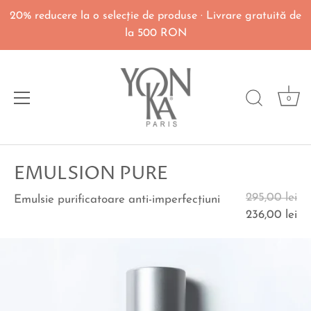
20% reducere la o selecţie de produse · Livrare gratuită de
la 500 RON
0
Du-
EMULSION PURE
te
la
295,00 lei
Emulsie purificatoare anti-imperfecţiuni
continut
236,00 lei