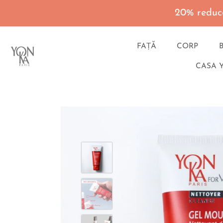
20% reduce
FAȚĂ
CORP
CASA 
Du-
te
la
continut