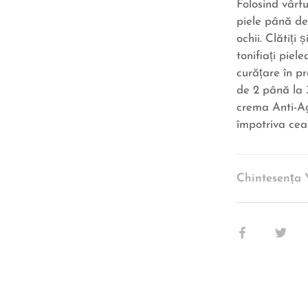
Folosind vârfu
piele până de
ochii. Clătiți 
tonifiați pie
curățare în p
de 2 până la 
crema Anti-A
împotriva cear
Chintesența 
Share
Sha
pe
pe
Facebook
Twit