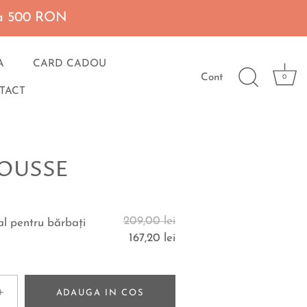
 la 500 RON
A
CARD CADOU
Cont
0
TACT
OUSSE
209,00 lei
al pentru bărbaţi
167,20 lei
+
ADAUGA IN COS