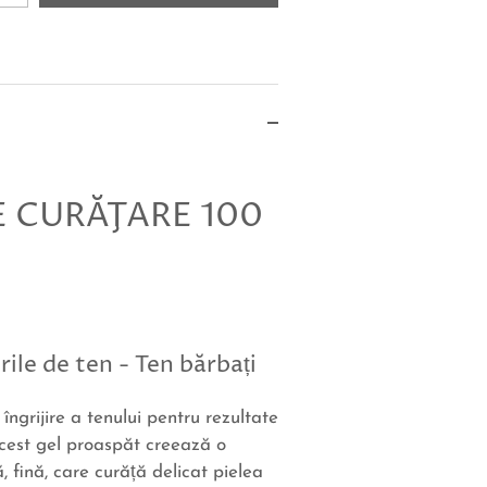
E CURĂŢARE 100
rile de ten - Ten bărbați
îngrijire a tenului pentru rezultate
cest gel proaspăt creează o
 fină, care curăță delicat pielea