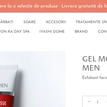
re la o selecţie de produse · Livrare gratuită de
BĂRBAȚI
SOARE
ACCESORII
TRATAMENTE SP
YON-KA DAY SPA
IYASHI DOME
BRAND
CON
GEL M
MEN
Exfoliant faci
−