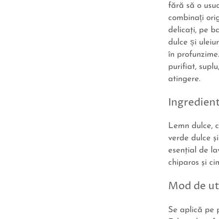
fără să o usu
combinați orig
delicaţi, pe 
dulce și uleiu
în profunzime.
purifiat, supl
atingere.
Ingredient
Lemn dulce, cu
verde dulce ş
esenţial de l
chiparos şi ci
Mod de ut
Se aplică pe 