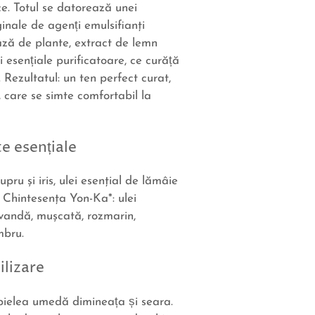
ce. Totul se datorează unei
inale de agenți emulsifianţi
bază de plante, extract de lemn
ri esențiale purificatoare, ce curăță
 Rezultatul: un ten perfect curat,
u, care se simte comfortabil la
e esențiale
pru şi iris, ulei esenţial de lămâie
i Chintesenţa Yon-Ka*: ulei
avandă, muşcată, rozmarin,
mbru.
ilizare
pielea umedă dimineața și seara.