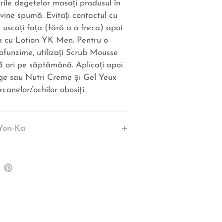
rile degetelor masați produsul în
vine spumă. Evitați contactul cu
și uscați fața (fără a o freca) apoi
lea cu Lotion YK Men. Pentru o
rofunzime, utilizați Scrub Mousse
3 ori pe săptămână. Aplicați apoi
ge sau Nutri Creme și Gel Yeux
canelor/ochilor obosiţi.
Yon-Ka
re
Pin
pe
ter
Pinterest