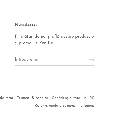
Newsletter
Fii alături de noi şi află despre produsele
şi promoțiile Yon-Ka
Fii aproape de noi
Află despre produsele şi promoţiile Yon-Ka.
 de retur
Termeni & condiţii
Confidenţialitate
ANPC
MA ABONEZ!
Retur & anulare comenzi
Sitemap