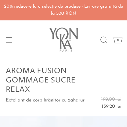
20% reducere la o selecţie de produse · Livrare gratuită de
la 500 RON
0
Du-
AROMA FUSION
te
la
GOMMAGE SUCRE
continut
RELAX
199,00 lei
Exfoliant de corp hrănitor cu zaharuri
159,20 lei