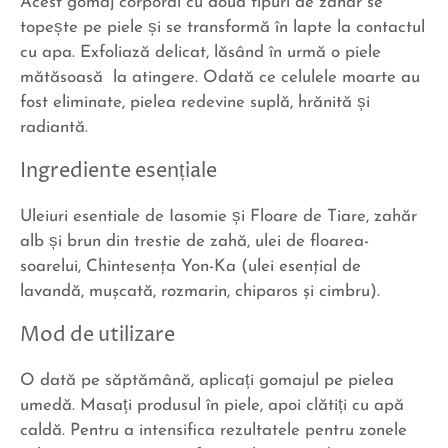
Acest gomaj corporal cu două tipuri de zahăr se
topește pe piele și se transformă în lapte la contactul
cu apa. Exfoliază delicat, lăsând în urmă o piele
mătăsoasă la atingere. Odată ce celulele moarte au
fost eliminate, pielea redevine suplă, hrănită și
radiantă.
Ingrediente esențiale
Uleiuri esentiale de Iasomie și Floare de Tiare, zahăr
alb și brun din trestie de zahă, ulei de floarea-
soarelui, Chintesenţa Yon-Ka (ulei esenţial de
lavandă, muşcată, rozmarin, chiparos şi cimbru).
Mod de utilizare
O dată pe săptămână, aplicați gomajul pe pielea
umedă. Masați produsul în piele, apoi clătiți cu apă
caldă. Pentru a intensifica rezultatele pentru zonele