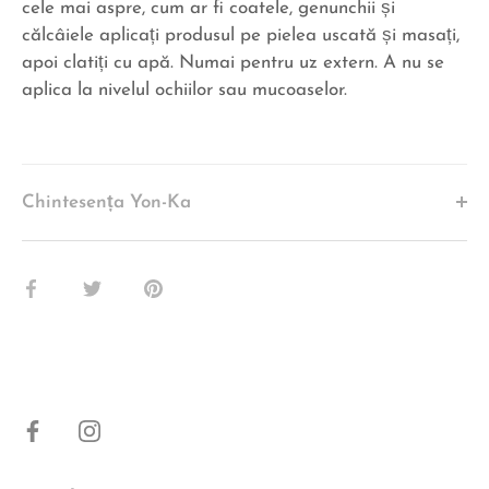
cele mai aspre, cum ar fi coatele, genunchii și
călcâiele aplicați produsul pe pielea uscată și masați,
apoi clatiți cu apă. Numai pentru uz extern. A nu se
aplica la nivelul ochiilor sau mucoaselor.
Chintesența Yon-Ka
Share
Share
Pin
pe
pe
pe
Facebook
Twitter
Pinterest