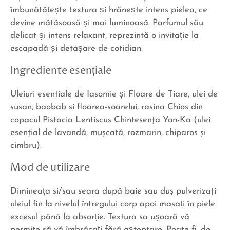
îmbunătățește textura și hrănește intens pielea, ce
devine mătăsoasă și mai luminoasă. Parfumul său
delicat și intens relaxant, reprezintă o invitație la
escapadă și detașare de cotidian.
Ingrediente esențiale
Uleiuri esentiale de Iasomie și Floare de Tiare, ulei de
susan, baobab si floarea-soarelui, rasina Chios din
copacul Pistacia Lentiscus Chintesenţa Yon-Ka (ulei
esenţial de lavandă, muşcată, rozmarin, chiparos şi
cimbru).
Mod de utilizare
Dimineața si/sau seara după baie sau duş pulverizaţi
uleiul fin la nivelul întregului corp apoi masați în piele
excesul până la absorție. Textura sa ușoară vă
permite să vă îmbrăcați fără așteptare. Poate fi, de