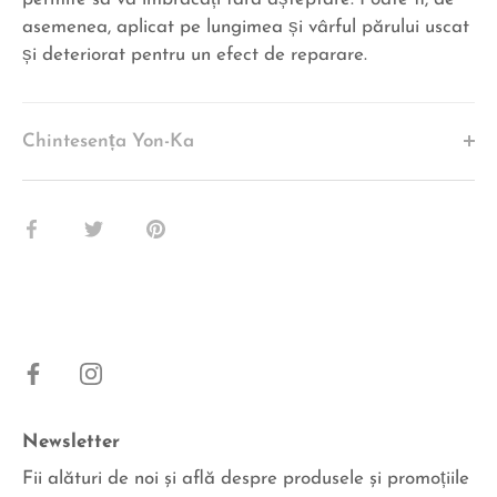
asemenea, aplicat pe lungimea și vârful părului uscat
și deteriorat pentru un efect de reparare.
Chintesența Yon-Ka
Share
Share
Pin
pe
pe
pe
Facebook
Twitter
Pinterest
Newsletter
Fii alături de noi şi află despre produsele şi promoțiile