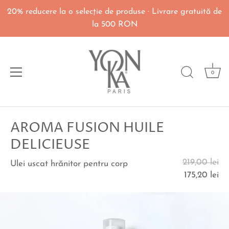
20% reducere la o selecţie de produse · Livrare gratuită de
la 500 RON
0
Du-
AROMA FUSION HUILE
te
la
DELICIEUSE
continut
219,00 lei
Ulei uscat hrănitor pentru corp
175,20 lei