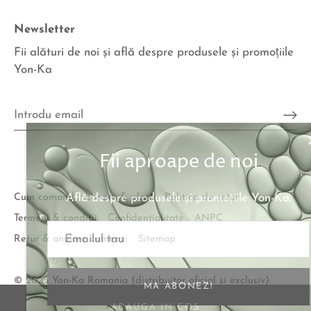
Newsletter
Fii alături de noi şi află despre produsele şi promoțiile
Yon-Ka
Fii aproape de noi
Află despre produsele şi promoţiile Yon-Ka.
Cum comand
Livrare & plată
Politica de retur
Termeni & condiţii
Confidenţialitate
ANPC
Retur & anulare comenzi
Sitemap
© 2026
Yon-Ka Romania (distribuitor oficial si exclusiv)
.
MA ABONEZ!
ADAUGA IN COS