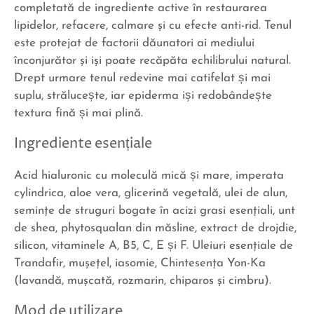
completată de ingrediente active în restaurarea
lipidelor, refacere, calmare şi cu efecte anti-rid. Tenul
este protejat de factorii dăunatori ai mediului
înconjurător şi işi poate recăpăta echilibrului natural.
Drept urmare tenul redevine mai catifelat și mai
suplu, strălucește, iar epiderma iși redobândește
textura fină și mai plină.
Ingrediente esențiale
Acid hialuronic cu moleculă mică și mare, imperata
cylindrica, aloe vera, glicerină vegetală, ulei de alun,
seminţe de struguri bogate în acizi grasi esenţiali, unt
de shea, phytosqualan din măsline, extract de drojdie,
silicon, vitaminele A, B5, C, E și F. Uleiuri esenţiale de
Trandafir, muşeţel, iasomie, Chintesenţa Yon-Ka
(lavandă, muşcată, rozmarin, chiparos şi cimbru).
Mod de utilizare