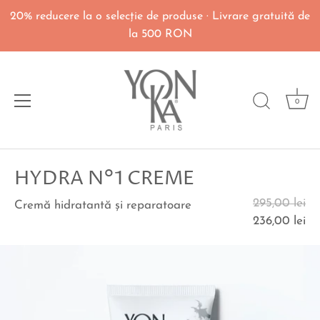
20% reducere la o selecţie de produse · Livrare gratuită de
la 500 RON
0
Du-
HYDRA N°1 CREME
te
la
295,00 lei
Cremă hidratantă şi reparatoare
continut
236,00 lei