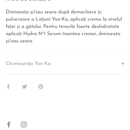
Dimineaţa şi/sau seara după demachiere și
pulverizare a Loțiuni Yon-Ka, aplicați crema la nivelul
feței şi a gâtului. Pentru tenurile foarte deshidratate
aplicați Hydra N°1 Serum înaintea cremei, dimineaţa
şi/sau seara.
Chintesența Yon-Ka
Share
Share
Pin
pe
pe
pe
Facebook
Twitter
Pinterest