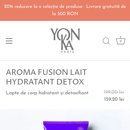
20% reducere la o selecţie de produse · Livrare gratuită de
la 500 RON
0
Du-
AROMA FUSION LAIT
te
la
HYDRATANT DETOX
continut
199,00 lei
Lapte de corp hidratant şi detoxifiant
159,20 lei