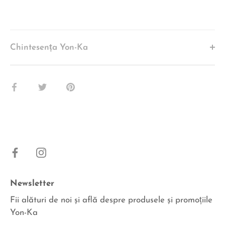
Chintesența Yon-Ka
Share
Share
Pin
pe
pe
pe
Facebook
Twitter
Pinterest
Newsletter
Fii alături de noi şi află despre produsele şi promoțiile
Yon-Ka