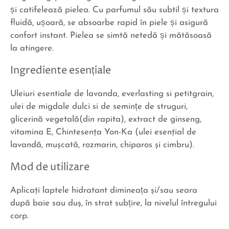
și catifelează pielea. Cu parfumul său subtil și textura
fluidă, ușoară, se absoarbe rapid în piele și asigură
confort instant. Pielea se simtă netedă și mătăsoasă
la atingere.
Ingrediente esențiale
Uleiuri esentiale de lavanda, everlasting si petitgrain,
ulei de migdale dulci si de semințe de struguri,
glicerină vegetală(din rapita), extract de ginseng,
vitamina E, Chintesenţa Yon-Ka (ulei esenţial de
lavandă, muşcată, rozmarin, chiparos şi cimbru).
Mod de utilizare
Aplicaţi laptele hidratant dimineața şi/sau seara
după baie sau duş, în strat subțire, la nivelul întregului
corp.