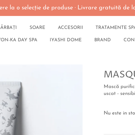
re la o selecţie de produse · Livrare gratuită de
BĂRBAȚI
SOARE
ACCESORII
TRATAMENTE SP
YON-KA DAY SPA
IYASHI DOME
BRAND
CON
MASQU
Mască purific
uscat - sensibi
Nu este in st