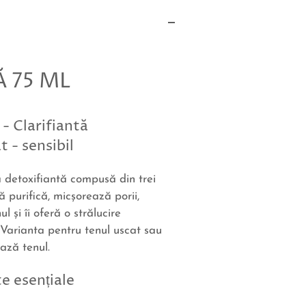
 75 ML
 - Clarifiantă
t - sensibil
detoxifiantă compusă din trei
lă purifică, micşorează porii,
l şi îi oferă o strălucire
 Varianta pentru tenul uscat sau
ează tenul.
e esențiale