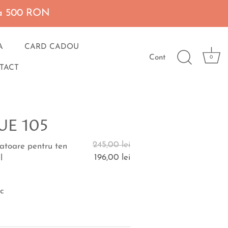
 la 500 RON
A
CARD CADOU
Cont
0
TACT
E 105
245,00 lei
atoare pentru ten
196,00 lei
l
oc