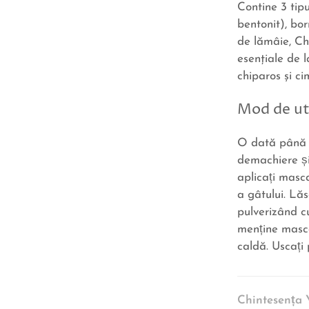
Contine 3 tipu
bentonit), bor
de lămâie, Ch
esenţiale de 
chiparos şi ci
Mod de ut
O dată până 
demachiere și
aplicați masca 
a gâtului. Lăs
pulverizând c
menține masc
caldă. Uscați
Chintesența 