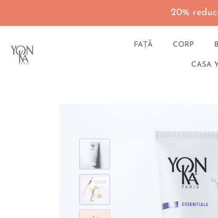
20% reduce
FAȚĂ
CORP
CASA 
Du-
te
la
continut