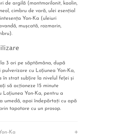
ri de argilă (montmorilonit, kaolin,
neol, cimbru de vară, ulei esenţial
intesenţa Yon-Ka (uleiuri
lavandă, muşcată, rozmarin,
mbru).
ilizare
la 3 ori pe săptămâna, după
 pulverizare cu Loțiunea Yon-Ka,
în strat subțire la nivelul feței şi
ați să acţioneze 15 minute
u Loțiunea Yon-Ka, pentru a
a umedă, apoi îndepărtaţi cu apă
 prin tapotare cu un prosop.
Yon-Ka