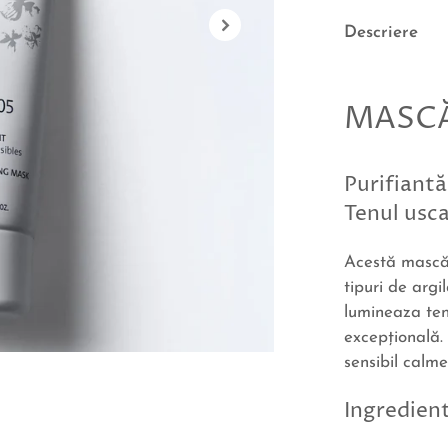
Descriere
MASCĂ
Purifiantă
Tenul usca
Acestă mască 
tipuri de argi
lumineaza tenu
excepţională.
sensibil calm
Ingredient