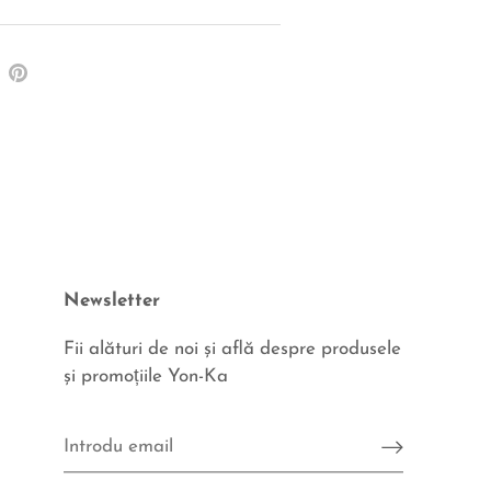
re
Pin
pe
ter
Pinterest
Newsletter
Fii alături de noi şi află despre produsele
şi promoțiile Yon-Ka
Fii aproape de noi