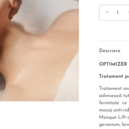
−
Descriere
OPTIMIZER
Tratament pen
Tratament anti
adresează tutu
fermitate ce 
masaj anti-ri
Masque Lift c
geranium, lav