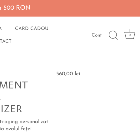
 la 500 RON
A
CARD CADOU
Cont
0
TACT
560,00 lei
AMENT
L
IZER
i-aging personalizat
ia ovalul feţei