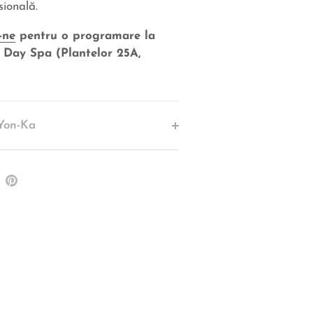
sională.
-ne
pentru o programare la
 Day Spa (Plantelor 25A,
Yon-Ka
re
Pin
pe
ter
Pinterest