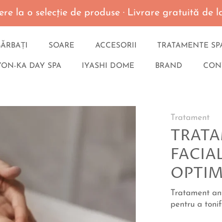
re la o selecţie de produse · Livrare gratuită de
BĂRBAȚI
SOARE
ACCESORII
TRATAMENTE SP
YON-KA DAY SPA
IYASHI DOME
BRAND
CON
Tratament
TRAT
FACIA
OPTIM
Tratament ant
pentru a tonif