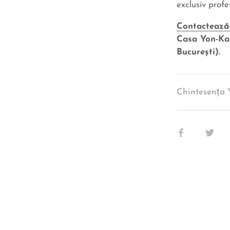
exclusiv profe
Contactează
Casa Yon-Ka
Bucureşti).
Chintesența 
Share
Sha
pe
pe
Facebook
Twit