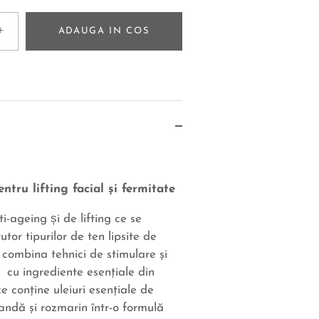
+
ADAUGA IN COS
tru lifting facial şi fermitate
-ageing și de lifting ce se
tor tipurilor de ten lipsite de
combina tehnici de stimulare şi
d cu ingrediente esenţiale din
e conţine uleiuri esenţiale de
andă şi rozmarin într-o formulă