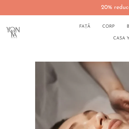
20% reduce
FAȚĂ
CORP
CASA 
Du-
te
la
continut