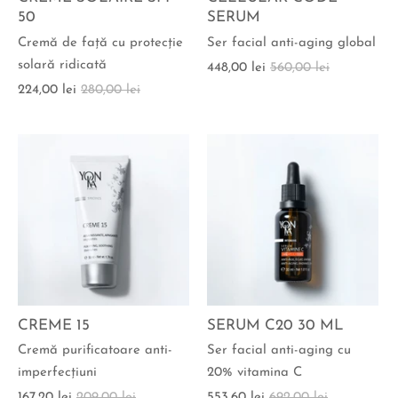
50
SERUM
Cremă de faţă cu protecţie
Ser facial anti-aging global
solară ridicată
448,00 lei
560,00 lei
224,00 lei
280,00 lei
CREME 15
SERUM C20 30 ML
Cremă purificatoare anti-
Ser facial anti-aging cu
imperfecţiuni
20% vitamina C
167,20 lei
209,00 lei
553,60 lei
692,00 lei