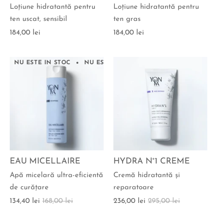
Loţiune hidratantă pentru
Loţiune hidratantă pentru
ten uscat, sensibil
ten gras
184,00 lei
184,00 lei
NU ESTE IN STOC
NU ESTE IN STOC
NU ESTE IN STOC
EAU MICELLAIRE
HYDRA N°1 CREME
Apă micelară ultra-eficientă
Cremă hidratantă şi
de curăţare
reparatoare
134,40 lei
168,00 lei
236,00 lei
295,00 lei