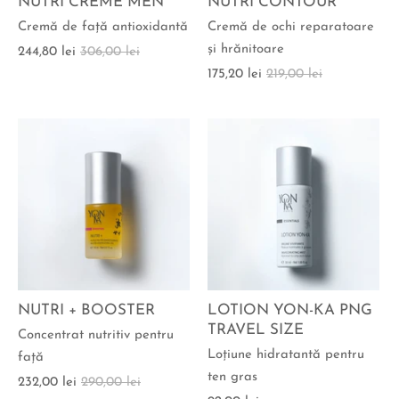
NUTRI CREME MEN
NUTRI CONTOUR
Cremă de faţă antioxidantă
Cremă de ochi reparatoare
şi hrănitoare
244,80 lei
306,00 lei
175,20 lei
219,00 lei
NUTRI + BOOSTER
LOTION YON-KA PNG
TRAVEL SIZE
Concentrat nutritiv pentru
Loţiune hidratantă pentru
faţă
ten gras
232,00 lei
290,00 lei