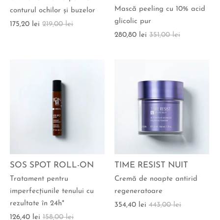
Mască peeling cu 10% acid
conturul ochilor şi buzelor
glicolic pur
175,20 lei
219,00 lei
280,80 lei
351,00 lei
SOS SPOT ROLL-ON
TIME RESIST NUIT
Tratament pentru
Cremă de noapte antirid
imperfecţiunile tenului cu
regeneratoare
rezultate în 24h*
354,40 lei
443,00 lei
126,40 lei
158,00 lei