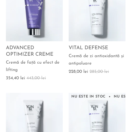
ADVANCED
VITAL DEFENSE
OPTIMIZER CREME
Cremă de zi antioxidantă şi
Cremă de faţă cu efect de
antipoluare
lifting
228,00 lei
285,00 lei
354,40 lei
443,00 lei
NU ESTE IN STOC
NU ESTE 